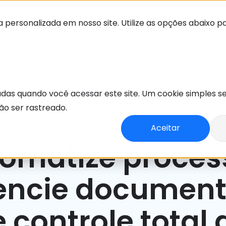
90-8960
 personalizada em nosso site. Utilize as opções abaixo p
Home
Enola IA
Produto
Soluções
adas quando você acessar este site. Um cookie simples s
o ser rastreado.
•
Aceitar
Fale com nosso time e agende uma demonstração
omatize proces
encie document
 controle total 