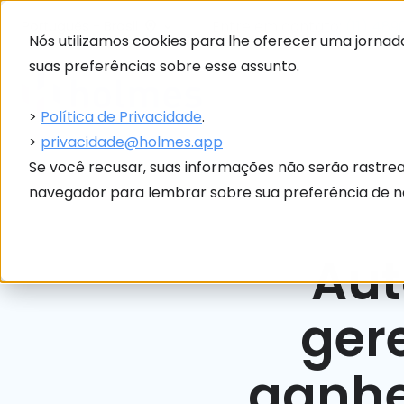
Entre em contato:
(11) 48
Português - Brasil
Nós utilizamos cookies para lhe oferecer uma jornada
suas preferências sobre esse assunto.
>
Política de Privacidade
.
>
privacidade@holmes.app
Se você recusar, suas informações não serão rastre
navegador para lembrar sobre sua preferência de nã
Aut
ger
ganhe