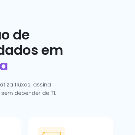
o de
 dados em
ma
tiza fluxos, assina
 sem depender de TI.