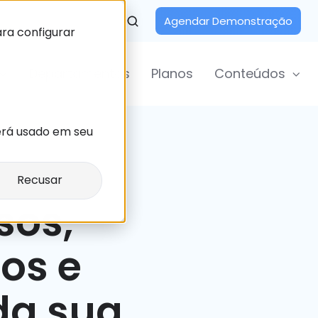
Agendar Demonstração
ara configurar
Departamentos
Planos
Conteúdos
erá usado em seu
Recusar
sos,
os e
da sua