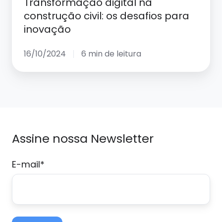
Transformação digital na
construção
construção civil: os desafios para
civil:
inovação
os
desafios
16/10/2024
6 min de leitura
para
inovação
Assine nossa Newsletter
E-mail
*