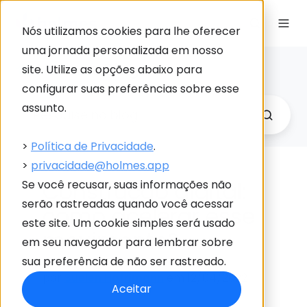
Nós utilizamos cookies para lhe oferecer
uma jornada personalizada em nosso
Holmes Blog
site. Utilize as opções abaixo para
Link
configurar suas preferências sobre esse
para
assunto.
Holme
>
Política de Privacidade
.
>
privacidade@holmes.app
Construção digital:
Se você recusar, suas informações não
serão rastreadas quando você acessar
como acelerar esse
este site. Um cookie simples será usado
movimento?
em seu navegador para lembrar sobre
sua preferência de não ser rastreado.
por
Suelen Hofrimann
em 12/04/2022
Aceitar