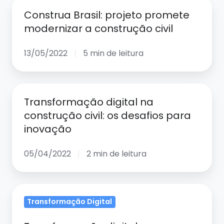
Construa
Construa Brasil: projeto promete
Brasil:
modernizar a construção civil
projeto
promete
13/05/2022
5 min de leitura
modernizar
a
construção
Transformação
civil
Transformação digital na
digital
construção civil: os desafios para
na
inovação
construção
civil:
05/04/2022
2 min de leitura
os
desafios
para
Transformação
inovação
Transformação Digital
digital
na