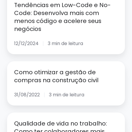
Low-
Tendências em Low-Code e No-
Code
Code: Desenvolva mais com
e
menos código e acelere seus
No-
negócios
Code:
Desenvolva
12/12/2024
3 min de leitura
mais
com
Como
menos
Como otimizar a gestão de
otimizar
código
compras na construção civil
a
e
gestão
acelere
31/08/2022
3 min de leitura
de
seus
compras
negócios
na
Qualidade
construção
Qualidade de vida no trabalho:
de
Como ter colaboradores mais
civil