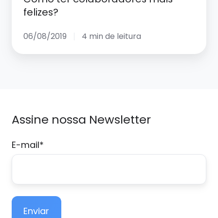
vida
felizes?
no
trabalho:
06/08/2019
4 min de leitura
Como
ter
colaboradores
mais
felizes?
Assine nossa Newsletter
E-mail
*