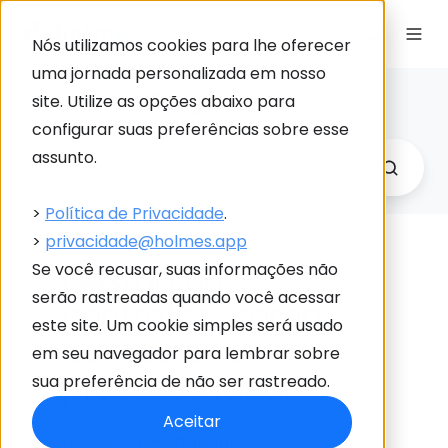
Nós utilizamos cookies para lhe oferecer
uma jornada personalizada em nosso
Holmes Blog
site. Utilize as opções abaixo para
Link
configurar suas preferências sobre esse
para
assunto.
Holme
>
Política de Privacidade
.
>
privacidade@holmes.app
Gestão de
Se você recusar, suas informações não
serão rastreadas quando você acessar
contratos: como
este site. Um cookie simples será usado
estruturar o
em seu navegador para lembrar sobre
processo ideal?
sua preferência de não ser rastreado.
Aceitar
por
Suelen Hofrimann
em 26/08/2022