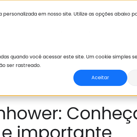
 personalizada em nosso site. Utilize as opções abaixo p
Home
Enola IA
Produto
Soluções
adas quando você acessar este site. Um cookie simples s
o ser rastreado.
Aceitar
enhower: Conheç
 e importante