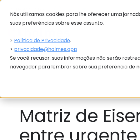
Entre em contato:
(11) 4890-8960
Nós utilizamos cookies para lhe oferecer uma jornada
suas preferências sobre esse assunto.
>
Política de Privacidade
.
>
privacidade@holmes.app
Se você recusar, suas informações não serão rastre
Holmes Blog
Link
navegador para lembrar sobre sua preferência de nã
para
Holme
Matriz de Eis
entre urgente