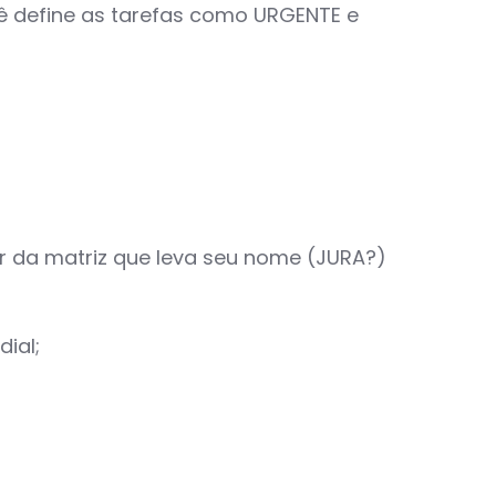
cê define as tarefas como URGENTE e
or da matriz que leva seu nome (JURA?)
ial;