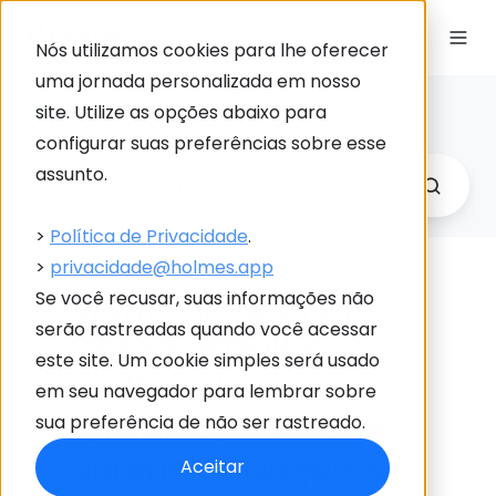
Nós utilizamos cookies para lhe oferecer
uma jornada personalizada em nosso
Holmes Blog
site. Utilize as opções abaixo para
Link
configurar suas preferências sobre esse
para
assunto.
Holme
>
Política de Privacidade
.
>
privacidade@holmes.app
Matriz de decisão:
Se você recusar, suas informações não
serão rastreadas quando você acessar
Como extrair o
este site. Um cookie simples será usado
melhor dela para
em seu navegador para lembrar sobre
tomar decisões ao
sua preferência de não ser rastreado.
gerenciar projetos?
Aceitar