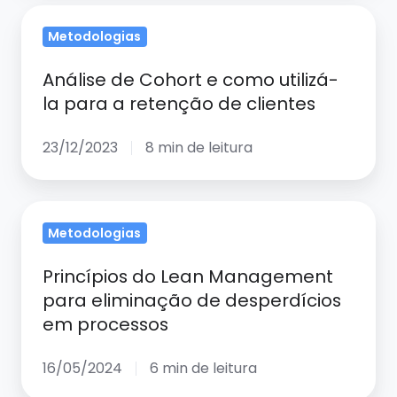
Análise
de
Metodologias
de
sucesso
Cohort
Análise de Cohort e como utilizá-
e
la para a retenção de clientes
como
utilizá-
23/12/2023
8 min de leitura
la
para
Princípios
a
Metodologias
do
retenção
Lean
de
Princípios do Lean Management
Management
clientes
para eliminação de desperdícios
para
em processos
eliminação
de
16/05/2024
6 min de leitura
desperdícios