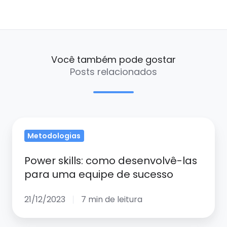
Você também pode gostar
Posts relacionados
Power
Metodologias
skills:
como
Power skills: como desenvolvê-las
desenvolvê-
para uma equipe de sucesso
las
para
21/12/2023
7 min de leitura
uma
equipe