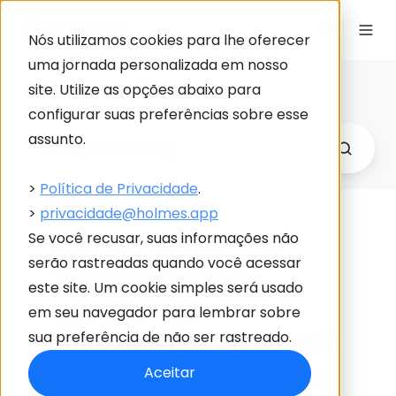
Nós utilizamos cookies para lhe oferecer
uma jornada personalizada em nosso
Holmes Blog
site. Utilize as opções abaixo para
Link
configurar suas preferências sobre esse
para
assunto.
Holme
>
Política de Privacidade
.
>
privacidade@holmes.app
Como o Holmes
Se você recusar, suas informações não
serão rastreadas quando você acessar
fomenta uma
este site. Um cookie simples será usado
gestão de
em seu navegador para lembrar sobre
processos integrada
sua preferência de não ser rastreado.
e capaz de atender
Aceitar