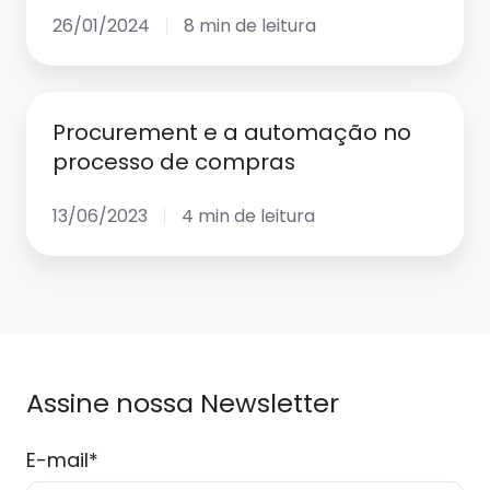
pode
26/01/2024
8 min de leitura
utilizar
o
Procurement
BPM
Procurement e a automação no
e
para
processo de compras
a
potencializar
automação
seu
13/06/2023
4 min de leitura
no
negócio
processo
de
compras
Assine nossa Newsletter
E-mail
*