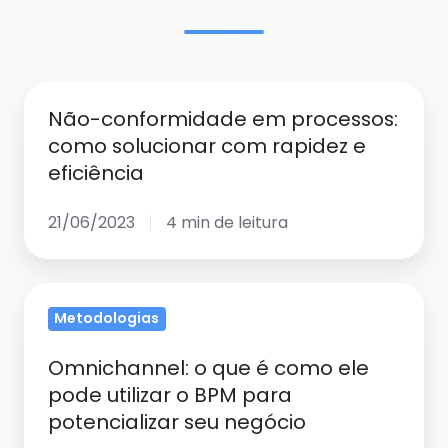
Não-
Não-conformidade em processos:
conformidade
como solucionar com rapidez e
em
eficiência
processos:
como
21/06/2023
4 min de leitura
solucionar
com
rapidez
Omnichannel:
e
Metodologias
o
eficiência
que
Omnichannel: o que é como ele
é
pode utilizar o BPM para
como
potencializar seu negócio
ele