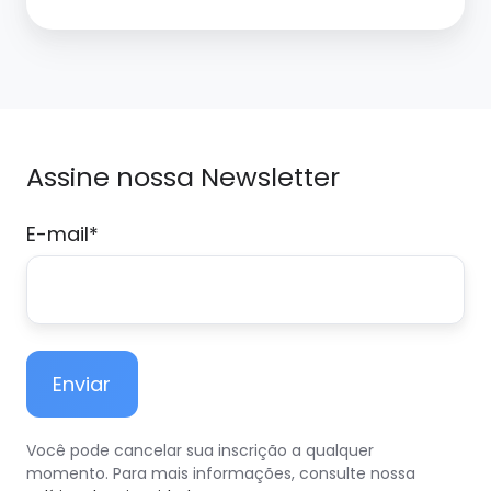
qual
a
importância
nos
processos
de
Assine nossa Newsletter
gestão
de
E-mail
*
negócio
Você pode cancelar sua inscrição a qualquer
momento. Para mais informações, consulte nossa