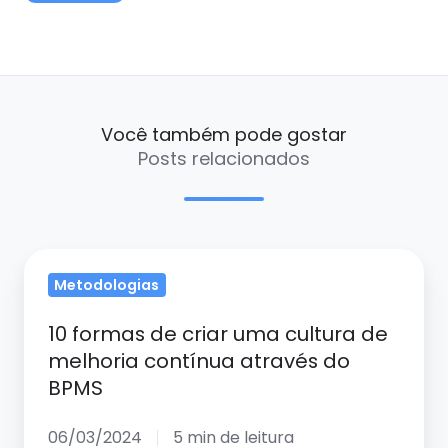
Você também pode gostar
Posts relacionados
10
Metodologias
formas
de
10 formas de criar uma cultura de
criar
melhoria contínua através do
uma
BPMS
cultura
de
06/03/2024
5 min de leitura