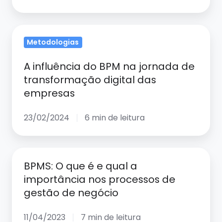
melhoria
contínua
A
através
Metodologias
influência
do
do
BPMS
A influência do BPM na jornada de
BPM
transformação digital das
na
empresas
jornada
de
23/02/2024
6 min de leitura
transformação
digital
BPMS:
das
BPMS: O que é e qual a
O
empresas
importância nos processos de
que
gestão de negócio
é
e
11/04/2023
7 min de leitura