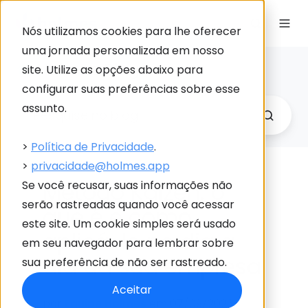
Nós utilizamos cookies para lhe oferecer
uma jornada personalizada em nosso
Holmes Blog
site. Utilize as opções abaixo para
Link
configurar suas preferências sobre esse
para
assunto.
Holme
>
Política de Privacidade
.
>
privacidade@holmes.app
Método Kaizen: o
Se você recusar, suas informações não
serão rastreadas quando você acessar
que é e como
este site. Um cookie simples será usado
aplicá-lo no dia a
em seu navegador para lembrar sobre
dia da sua empresa
sua preferência de não ser rastreado.
Aceitar
por
Equipe Holmes
em 07/09/2023