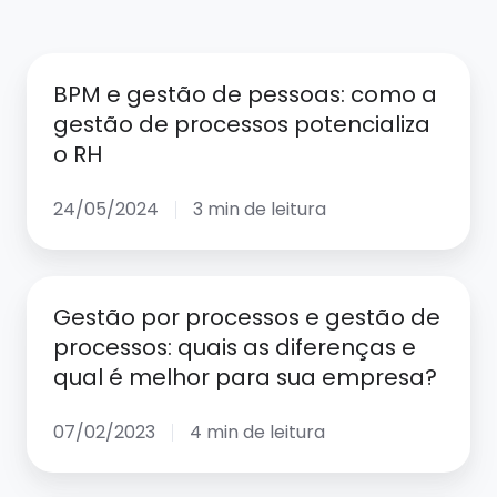
BPM
BPM e gestão de pessoas: como a
e
gestão de processos potencializa
gestão
o RH
de
pessoas:
24/05/2024
3 min de leitura
como
a
gestão
Gestão
Gestão por processos e gestão de
de
por
processos: quais as diferenças e
processos
processos
qual é melhor para sua empresa?
potencializa
e
o
gestão
07/02/2023
4 min de leitura
RH
de
processos: