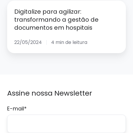
quais
Digitalize
Digitalize para agilizar:
as
para
transformando a gestão de
diferenças
agilizar:
documentos em hospitais
e
transformando
qual
a
22/05/2024
4 min de leitura
é
gestão
melhor
de
para
documentos
sua
em
empresa?
hospitais
Assine nossa Newsletter
E-mail
*