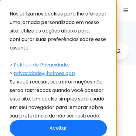
Nós utilizamos cookies para lhe oferecer
uma jornada personalizada em nosso
Holmes Blog
site. Utilize as opções abaixo para
Link
configurar suas preferências sobre esse
para
assunto.
Holme
>
Política de Privacidade
.
>
privacidade@holmes.app
Sistema de gestão
Se você recusar, suas informações não
serão rastreadas quando você acessar
hospitalar: conheça
este site. Um cookie simples será usado
as melhores opções
em seu navegador para lembrar sobre
sua preferência de não ser rastreado.
por
Suelen Hofrimann
em 22/11/2022
Aceitar