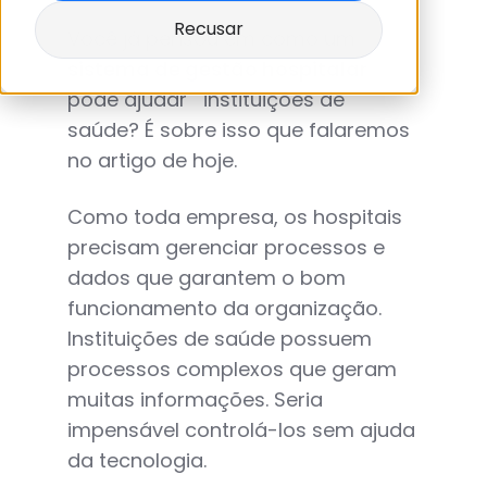
Recusar
Você já pensou em como um
sistema de gestão hospitalar
pode ajudar instituições de
saúde? É sobre isso que falaremos
no artigo de hoje.
Como toda empresa, os hospitais
precisam gerenciar processos e
dados que garantem o bom
funcionamento da organização.
Instituições de saúde possuem
processos complexos que geram
muitas informações. Seria
impensável controlá-los sem ajuda
da tecnologia.